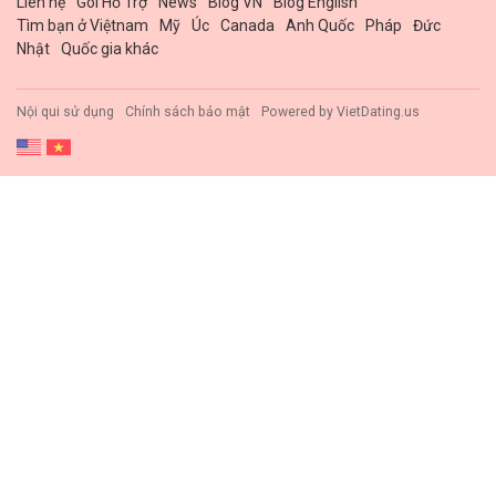
Liên hệ
Gói Hổ Trợ
News
Blog VN
Blog English
Tìm bạn ở Việtnam
Mỹ
Úc
Canada
Anh Quốc
Pháp
Đức
Nhật
Quốc gia khác
Nội qui sử dụng
Chính sách bảo mật
Powered by
VietDating.us