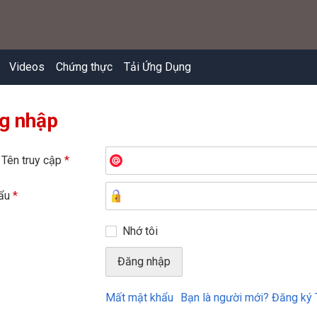
Videos
Chứng thực
Tải Ứng Dụng
g nhập
 Tên truy cập
*
hẩu
*
Nhớ tôi
Mất mật khẩu
Bạn là người mới? Đăng ký 