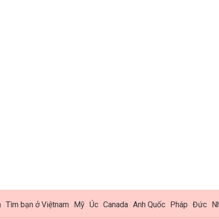
h
Tìm bạn ở Việtnam
Mỹ
Úc
Canada
Anh Quốc
Pháp
Đức
N