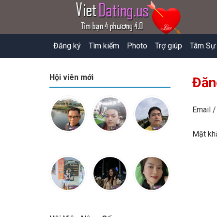
Đăng ký
Tìm kiếm
Photo
Trợ giúp
Tâm Sự
Hội viên mới
Đăn
Email /
Mật k