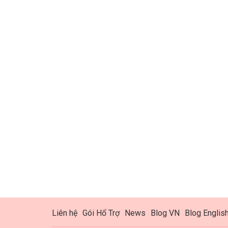
Liên hệ
Gói Hổ Trợ
News
Blog VN
Blog Englis