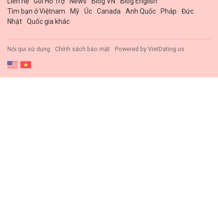
Liên hệ
Gói Hổ Trợ
News
Blog VN
Blog English
Tìm bạn ở Việtnam
Mỹ
Úc
Canada
Anh Quốc
Pháp
Đức
Nhật
Quốc gia khác
Nội qui sử dụng
Chính sách bảo mật
Powered by
VietDating.us