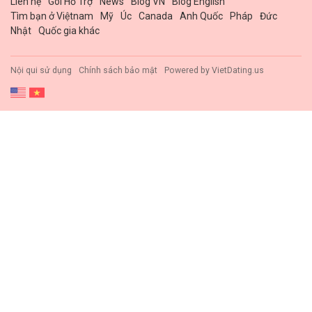
Liên hệ
Gói Hổ Trợ
News
Blog VN
Blog English
Tìm bạn ở Việtnam
Mỹ
Úc
Canada
Anh Quốc
Pháp
Đức
Nhật
Quốc gia khác
Nội qui sử dụng
Chính sách bảo mật
Powered by
VietDating.us