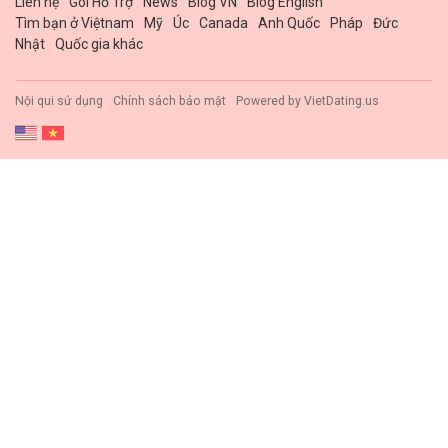
Liên hệ
Gói Hổ Trợ
News
Blog VN
Blog English
Tìm bạn ở Việtnam
Mỹ
Úc
Canada
Anh Quốc
Pháp
Đức
Nhật
Quốc gia khác
Nội qui sử dụng
Chính sách bảo mật
Powered by
VietDating.us