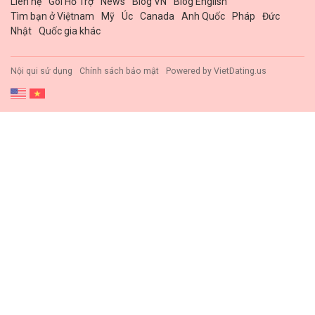
Liên hệ
Gói Hổ Trợ
News
Blog VN
Blog English
Tìm bạn ở Việtnam
Mỹ
Úc
Canada
Anh Quốc
Pháp
Đức
Nhật
Quốc gia khác
Nội qui sử dụng
Chính sách bảo mật
Powered by
VietDating.us