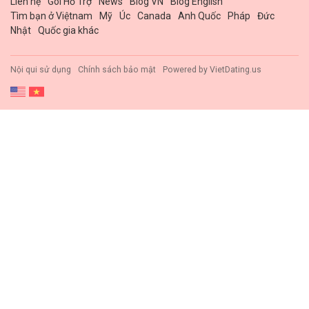
Liên hệ
Gói Hổ Trợ
News
Blog VN
Blog English
Tìm bạn ở Việtnam
Mỹ
Úc
Canada
Anh Quốc
Pháp
Đức
Nhật
Quốc gia khác
Nội qui sử dụng
Chính sách bảo mật
Powered by
VietDating.us