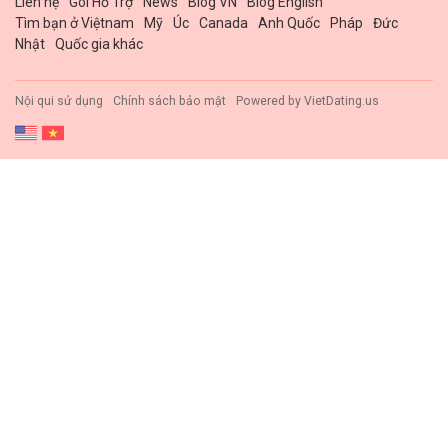
Liên hệ
Gói Hổ Trợ
News
Blog VN
Blog English
Tìm bạn ở Việtnam
Mỹ
Úc
Canada
Anh Quốc
Pháp
Đức
Nhật
Quốc gia khác
Nội qui sử dụng
Chính sách bảo mật
Powered by
VietDating.us