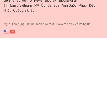
Liên hệ
Gói Hổ Trợ
News
Blog VN
Blog English
Tìm bạn ở Việtnam
Mỹ
Úc
Canada
Anh Quốc
Pháp
Đức
Nhật
Quốc gia khác
Nội qui sử dụng
Chính sách bảo mật
Powered by
VietDating.us