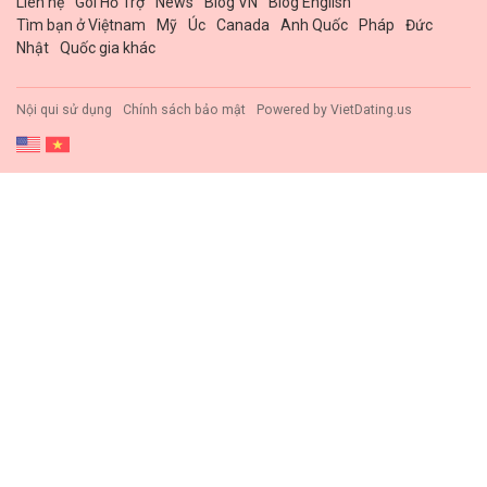
Liên hệ
Gói Hổ Trợ
News
Blog VN
Blog English
Tìm bạn ở Việtnam
Mỹ
Úc
Canada
Anh Quốc
Pháp
Đức
Nhật
Quốc gia khác
Nội qui sử dụng
Chính sách bảo mật
Powered by
VietDating.us