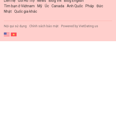
Liên hệ
Gói Hổ Trợ
News
Blog VN
Blog English
Tìm bạn ở Việtnam
Mỹ
Úc
Canada
Anh Quốc
Pháp
Đức
Nhật
Quốc gia khác
Nội qui sử dụng
Chính sách bảo mật
Powered by
VietDating.us