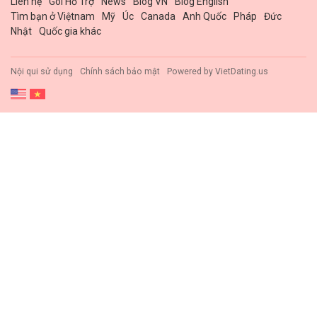
Liên hệ
Gói Hổ Trợ
News
Blog VN
Blog English
Tìm bạn ở Việtnam
Mỹ
Úc
Canada
Anh Quốc
Pháp
Đức
Nhật
Quốc gia khác
Nội qui sử dụng
Chính sách bảo mật
Powered by
VietDating.us