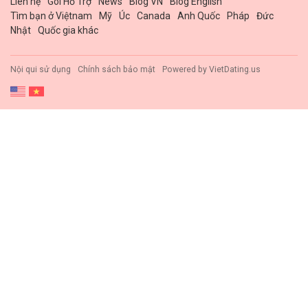
Liên hệ
Gói Hổ Trợ
News
Blog VN
Blog English
Tìm bạn ở Việtnam
Mỹ
Úc
Canada
Anh Quốc
Pháp
Đức
Nhật
Quốc gia khác
Nội qui sử dụng
Chính sách bảo mật
Powered by
VietDating.us