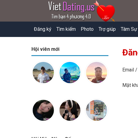
Đăng ký
Tìm kiếm
Photo
Trợ giúp
Tâm Sự
Hội viên mới
Đăn
Email /
Mật k