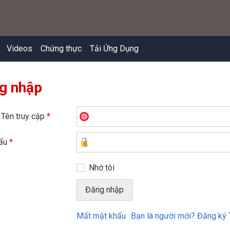
Videos
Chứng thực
Tải Ứng Dụng
g nhập
 Tên truy cập
*
hẩu
*
Nhớ tôi
Mất mật khẩu
Bạn là người mới? Đăng ký 