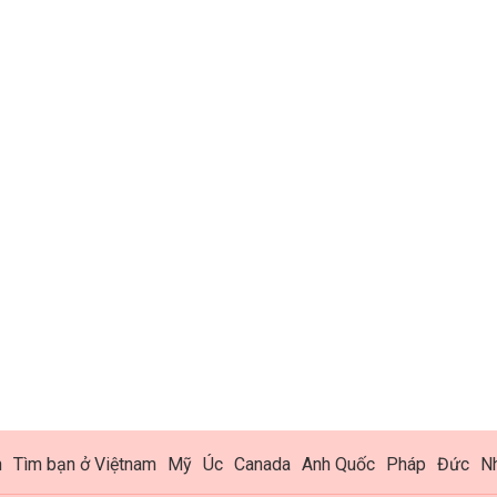
h
Tìm bạn ở Việtnam
Mỹ
Úc
Canada
Anh Quốc
Pháp
Đức
N