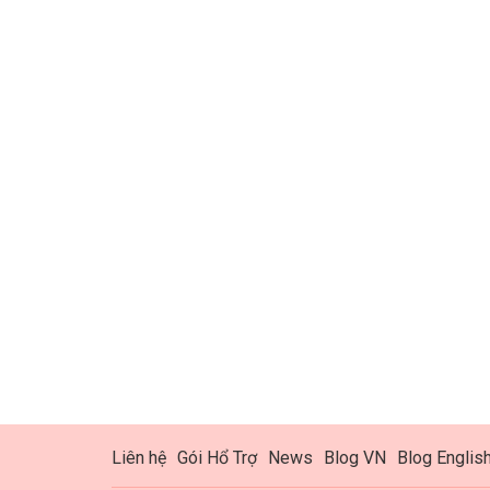
Liên hệ
Gói Hổ Trợ
News
Blog VN
Blog Englis