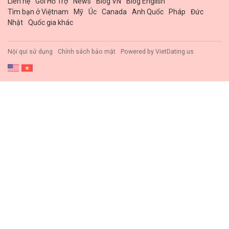
Liên hệ
Gói Hổ Trợ
News
Blog VN
Blog English
Tìm bạn ở Việtnam
Mỹ
Úc
Canada
Anh Quốc
Pháp
Đức
Nhật
Quốc gia khác
Nội qui sử dụng
Chính sách bảo mật
Powered by
VietDating.us