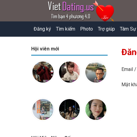
Đăng ký
Tìm kiếm
Photo
Trợ giúp
Tâm Sự
Hội viên mới
Đăn
Email /
Mật k