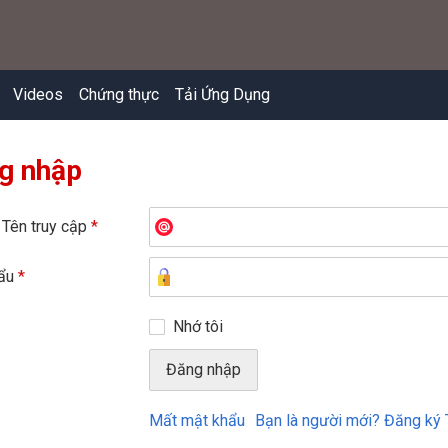
Videos
Chứng thực
Tải Ứng Dụng
g nhập
 Tên truy cập
*
hẩu
*
Nhớ tôi
Mất mật khẩu
Bạn là người mới? Đăng ký 