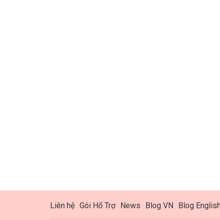
Liên hệ
Gói Hổ Trợ
News
Blog VN
Blog Englis