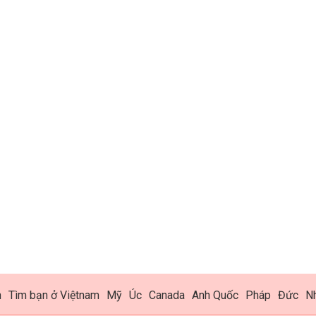
h
Tìm bạn ở Việtnam
Mỹ
Úc
Canada
Anh Quốc
Pháp
Đức
N