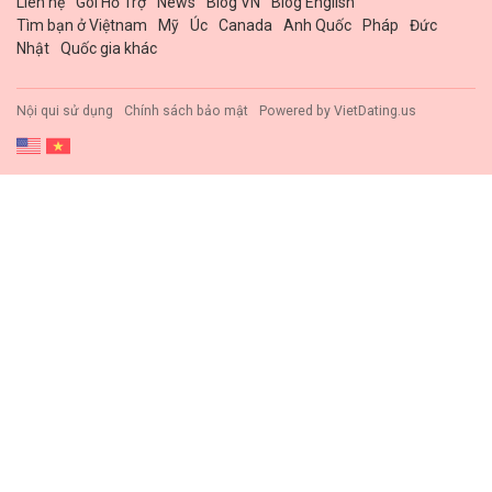
Liên hệ
Gói Hổ Trợ
News
Blog VN
Blog English
Tìm bạn ở Việtnam
Mỹ
Úc
Canada
Anh Quốc
Pháp
Đức
Nhật
Quốc gia khác
Nội qui sử dụng
Chính sách bảo mật
Powered by
VietDating.us