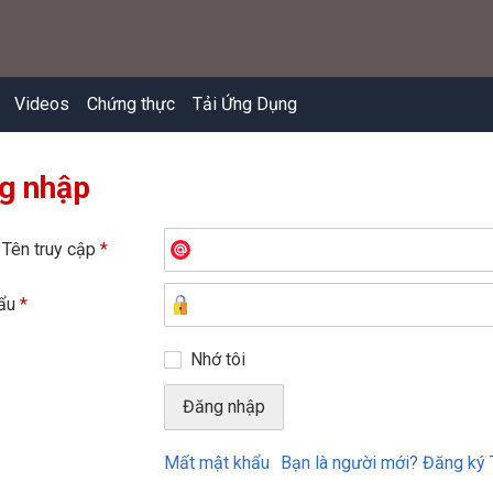
Videos
Chứng thực
Tải Ứng Dụng
g nhập
 Tên truy cập
*
hẩu
*
Nhớ tôi
Mất mật khẩu
Bạn là người mới? Đăng ký 