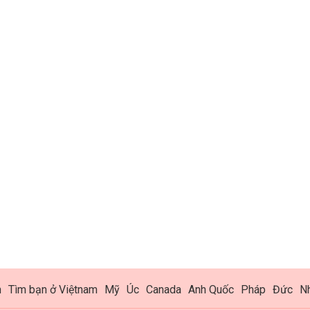
h
Tìm bạn ở Việtnam
Mỹ
Úc
Canada
Anh Quốc
Pháp
Đức
N