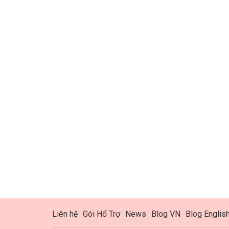
Liên hệ
Gói Hổ Trợ
News
Blog VN
Blog Englis