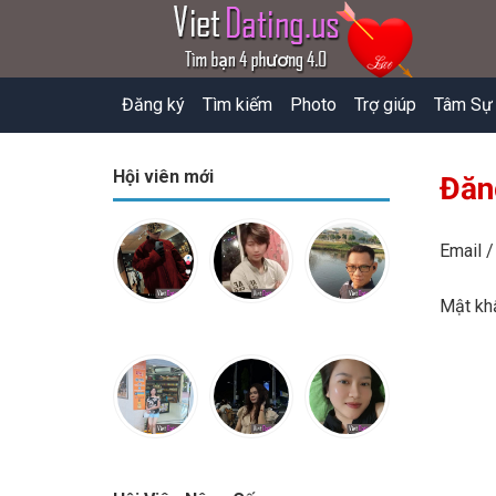
Đăng ký
Tìm kiếm
Photo
Trợ giúp
Tâm Sự
Hội viên mới
Đăn
Email /
Mật k