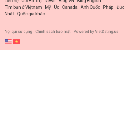
Liên hệ
Gói Hổ Trợ
News
Blog VN
Blog English
Tìm bạn ở Việtnam
Mỹ
Úc
Canada
Anh Quốc
Pháp
Đức
Nhật
Quốc gia khác
Nội qui sử dụng
Chính sách bảo mật
Powered by
VietDating.us