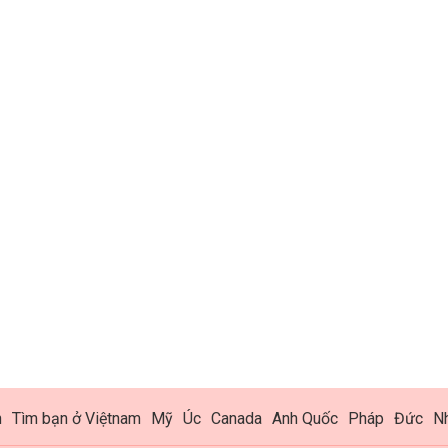
h
Tìm bạn ở Việtnam
Mỹ
Úc
Canada
Anh Quốc
Pháp
Đức
N