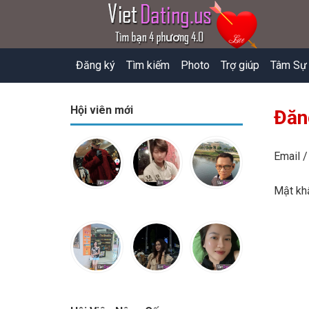
Đăng ký
Tìm kiếm
Photo
Trợ giúp
Tâm Sự
Hội viên mới
Đăn
Email /
Mật k