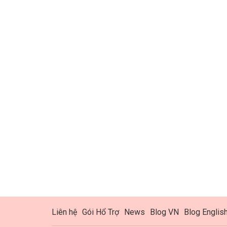
Liên hệ
Gói Hổ Trợ
News
Blog VN
Blog Englis