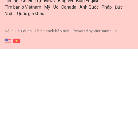
Liên hệ
Gói Hổ Trợ
News
Blog VN
Blog English
Tìm bạn ở Việtnam
Mỹ
Úc
Canada
Anh Quốc
Pháp
Đức
Nhật
Quốc gia khác
Nội qui sử dụng
Chính sách bảo mật
Powered by
VietDating.us