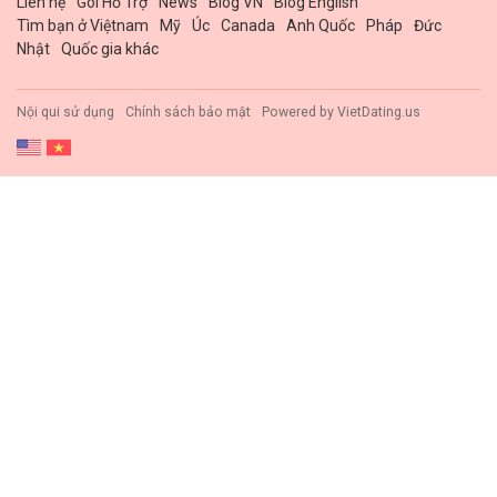
Liên hệ
Gói Hổ Trợ
News
Blog VN
Blog English
Tìm bạn ở Việtnam
Mỹ
Úc
Canada
Anh Quốc
Pháp
Đức
Nhật
Quốc gia khác
Nội qui sử dụng
Chính sách bảo mật
Powered by
VietDating.us