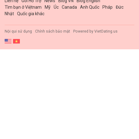
Liên hệ
Gói Hổ Trợ
News
Blog VN
Blog English
Tìm bạn ở Việtnam
Mỹ
Úc
Canada
Anh Quốc
Pháp
Đức
Nhật
Quốc gia khác
Nội qui sử dụng
Chính sách bảo mật
Powered by
VietDating.us