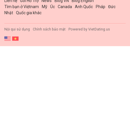
Liên hệ
Gói Hổ Trợ
News
Blog VN
Blog English
Tìm bạn ở Việtnam
Mỹ
Úc
Canada
Anh Quốc
Pháp
Đức
Nhật
Quốc gia khác
Nội qui sử dụng
Chính sách bảo mật
Powered by
VietDating.us