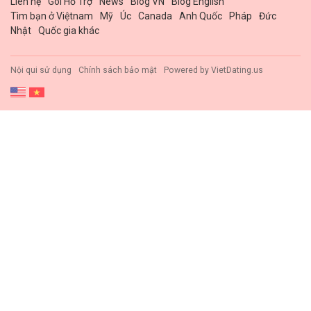
Liên hệ
Gói Hổ Trợ
News
Blog VN
Blog English
Tìm bạn ở Việtnam
Mỹ
Úc
Canada
Anh Quốc
Pháp
Đức
Nhật
Quốc gia khác
Nội qui sử dụng
Chính sách bảo mật
Powered by
VietDating.us