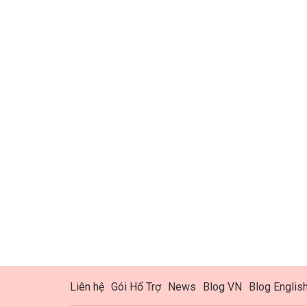
Liên hệ
Gói Hổ Trợ
News
Blog VN
Blog Englis