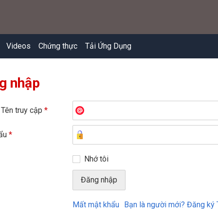
Videos
Chứng thực
Tải Ứng Dụng
g nhập
 Tên truy cập
*
hẩu
*
Nhớ tôi
Mất mật khẩu
Bạn là người mới? Đăng ký 