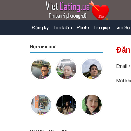
Đăng ký
Tìm kiếm
Photo
Trợ giúp
Tâm Sự
Hội viên mới
Đăn
Email /
Mật k