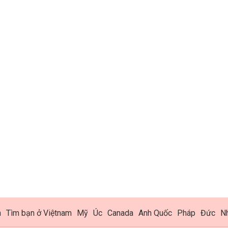
h
Tìm bạn ở Việtnam
Mỹ
Úc
Canada
Anh Quốc
Pháp
Đức
N