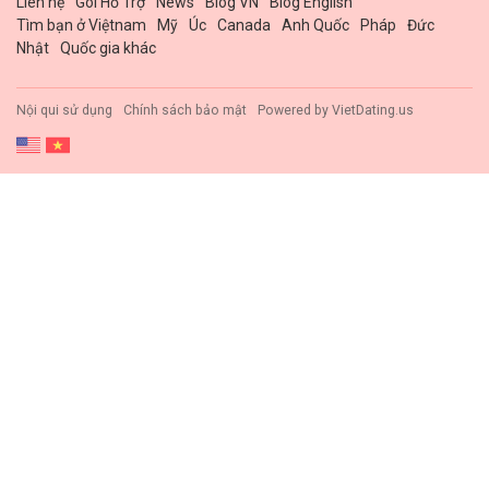
Liên hệ
Gói Hổ Trợ
News
Blog VN
Blog English
Tìm bạn ở Việtnam
Mỹ
Úc
Canada
Anh Quốc
Pháp
Đức
Nhật
Quốc gia khác
Nội qui sử dụng
Chính sách bảo mật
Powered by
VietDating.us