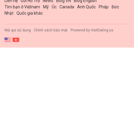
Liên hệ
Gói Hổ Trợ
News
Blog VN
Blog English
Tìm bạn ở Việtnam
Mỹ
Úc
Canada
Anh Quốc
Pháp
Đức
Nhật
Quốc gia khác
Nội qui sử dụng
Chính sách bảo mật
Powered by
VietDating.us