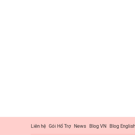
Liên hệ
Gói Hổ Trợ
News
Blog VN
Blog Englis