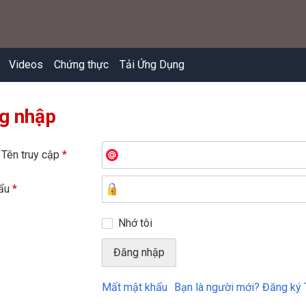
Videos
Chứng thực
Tải Ứng Dụng
g nhập
 Tên truy cập
*
hẩu
*
Nhớ tôi
Mất mật khẩu
Bạn là người mới? Đăng ký 