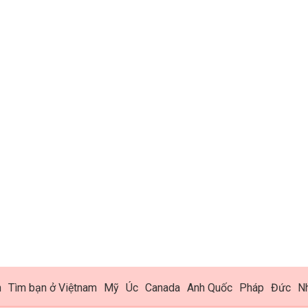
h
Tìm bạn ở Việtnam
Mỹ
Úc
Canada
Anh Quốc
Pháp
Đức
N