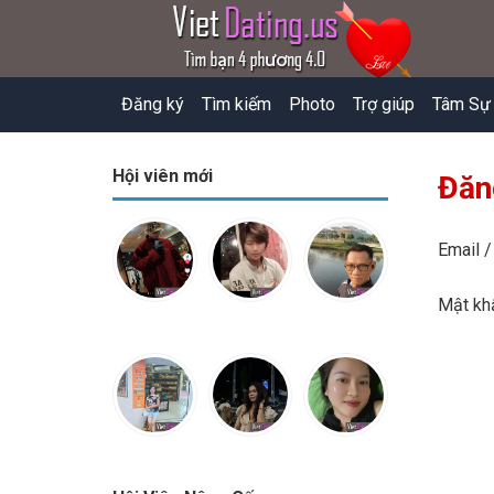
Đăng ký
Tìm kiếm
Photo
Trợ giúp
Tâm Sự
Hội viên mới
Đăn
Email /
Mật k