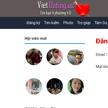
Đăng ký
Tìm kiếm
Photo
Trợ giúp
Tâm Sự
Hội viên mới
Đăn
Email /
Mật k