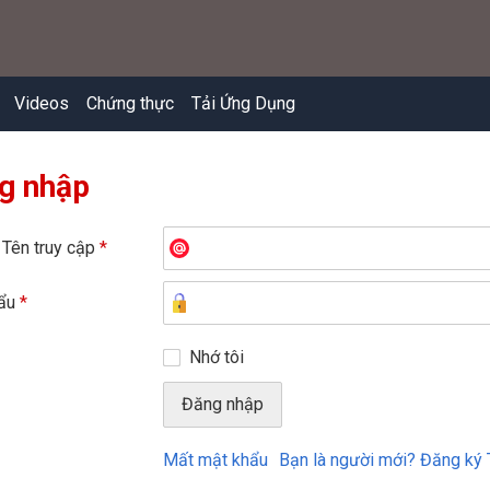
Videos
Chứng thực
Tải Ứng Dụng
g nhập
 Tên truy cập
*
hẩu
*
Nhớ tôi
Mất mật khẩu
Bạn là người mới? Đăng ký 