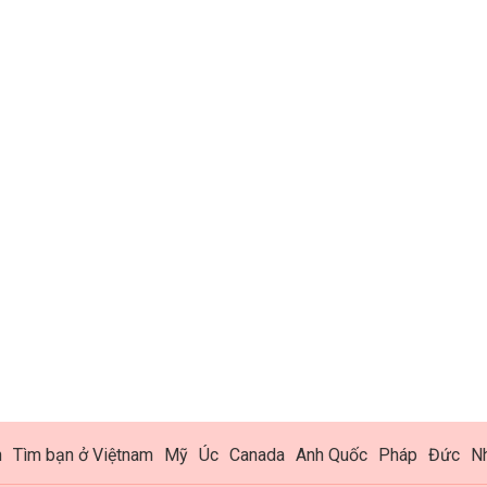
h
Tìm bạn ở Việtnam
Mỹ
Úc
Canada
Anh Quốc
Pháp
Đức
N