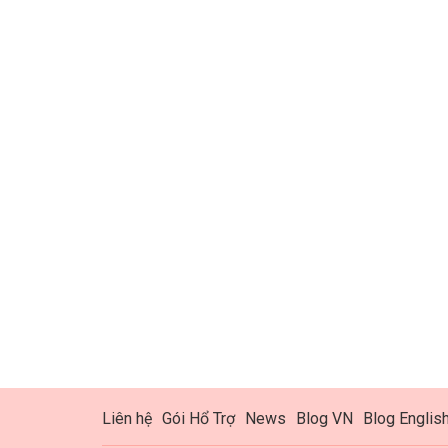
Liên hệ
Gói Hổ Trợ
News
Blog VN
Blog Englis