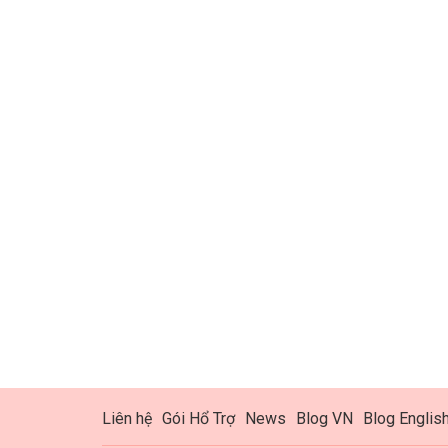
Liên hệ
Gói Hổ Trợ
News
Blog VN
Blog Englis