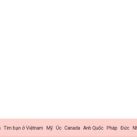
h
Tìm bạn ở Việtnam
Mỹ
Úc
Canada
Anh Quốc
Pháp
Đức
N