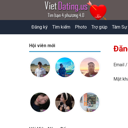
Đăng ký
Tìm kiếm
Photo
Trợ giúp
Tâm Sự
Hội viên mới
Đăn
Email /
Mật k