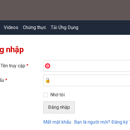
Videos
Chứng thực
Tải Ứng Dụng
g nhập
 Tên truy cập
*
hẩu
*
Nhớ tôi
Mất mật khẩu
Bạn là người mới? Đăng ký 