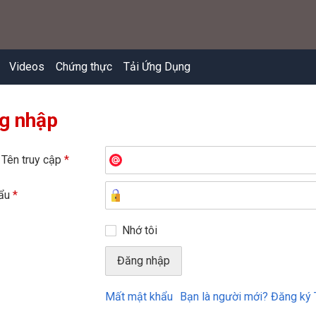
Videos
Chứng thực
Tải Ứng Dụng
g nhập
 Tên truy cập
*
hẩu
*
Nhớ tôi
Mất mật khẩu
Bạn là người mới? Đăng ký 