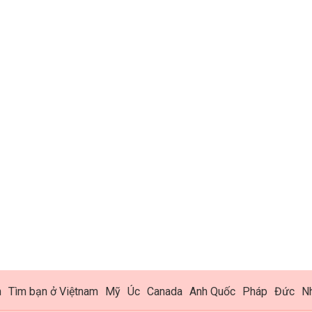
h
Tìm bạn ở Việtnam
Mỹ
Úc
Canada
Anh Quốc
Pháp
Đức
N