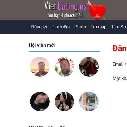
Đăng ký
Tìm kiếm
Photo
Trợ giúp
Tâm Sự
Hội viên mới
Đăn
Email /
Mật k