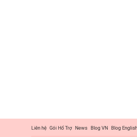
Liên hệ
Gói Hổ Trợ
News
Blog VN
Blog Englis