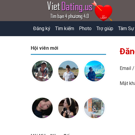
Đăng ký
Tìm kiếm
Photo
Trợ giúp
Tâm Sự
Hội viên mới
Đăn
Email /
Mật k