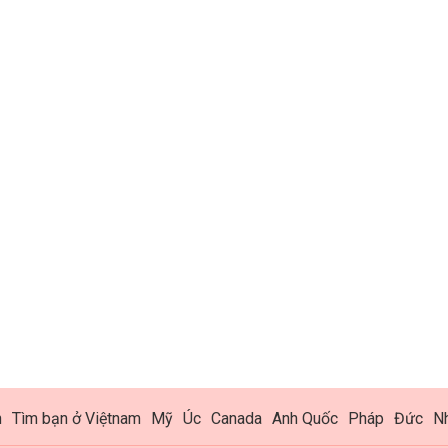
h
Tìm bạn ở Việtnam
Mỹ
Úc
Canada
Anh Quốc
Pháp
Đức
N