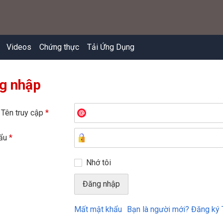
Videos
Chứng thực
Tải Ứng Dụng
g nhập
 Tên truy cập
*
hẩu
*
Nhớ tôi
Mất mật khẩu
Bạn là người mới? Đăng ký 