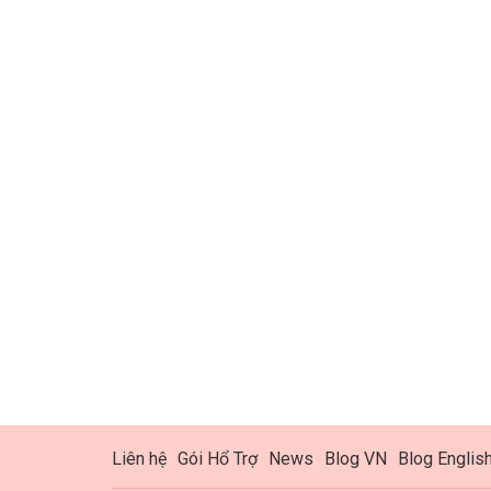
Liên hệ
Gói Hổ Trợ
News
Blog VN
Blog Englis