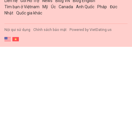
Liên hệ
Gói Hổ Trợ
News
Blog VN
Blog English
Tìm bạn ở Việtnam
Mỹ
Úc
Canada
Anh Quốc
Pháp
Đức
Nhật
Quốc gia khác
Nội qui sử dụng
Chính sách bảo mật
Powered by
VietDating.us