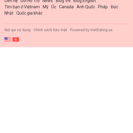
Liên hệ
Gói Hổ Trợ
News
Blog VN
Blog English
Tìm bạn ở Việtnam
Mỹ
Úc
Canada
Anh Quốc
Pháp
Đức
Nhật
Quốc gia khác
Nội qui sử dụng
Chính sách bảo mật
Powered by
VietDating.us