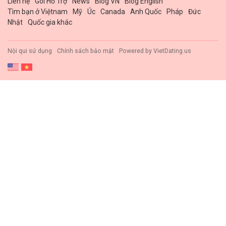
Liên hệ
Gói Hổ Trợ
News
Blog VN
Blog English
Tìm bạn ở Việtnam
Mỹ
Úc
Canada
Anh Quốc
Pháp
Đức
Nhật
Quốc gia khác
Nội qui sử dụng
Chính sách bảo mật
Powered by
VietDating.us