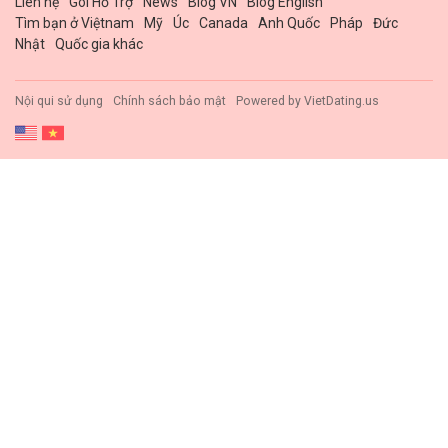
Liên hệ
Gói Hổ Trợ
News
Blog VN
Blog English
Tìm bạn ở Việtnam
Mỹ
Úc
Canada
Anh Quốc
Pháp
Đức
Nhật
Quốc gia khác
Nội qui sử dụng
Chính sách bảo mật
Powered by
VietDating.us