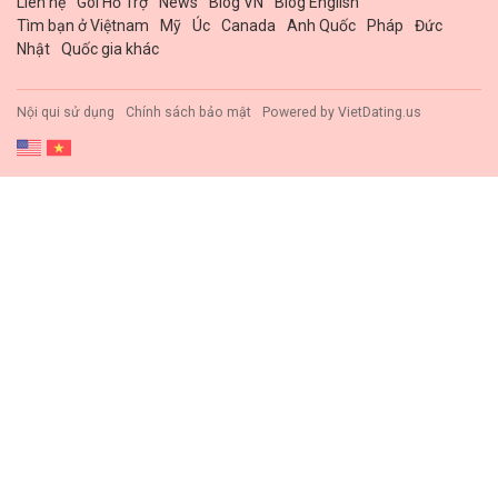
Liên hệ
Gói Hổ Trợ
News
Blog VN
Blog English
Tìm bạn ở Việtnam
Mỹ
Úc
Canada
Anh Quốc
Pháp
Đức
Nhật
Quốc gia khác
Nội qui sử dụng
Chính sách bảo mật
Powered by
VietDating.us