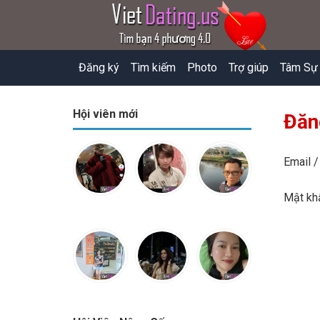
Đăng ký
Tìm kiếm
Photo
Trợ giúp
Tâm Sự
Hội viên mới
Đăn
Email /
Mật k