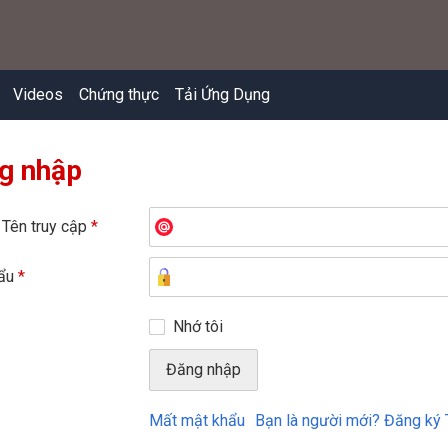
Videos
Chứng thực
Tải Ứng Dụng
g nhập
 Tên truy cập
*
hẩu
*
Nhớ tôi
Mất mật khẩu
Bạn là người mới? Đăng ký 