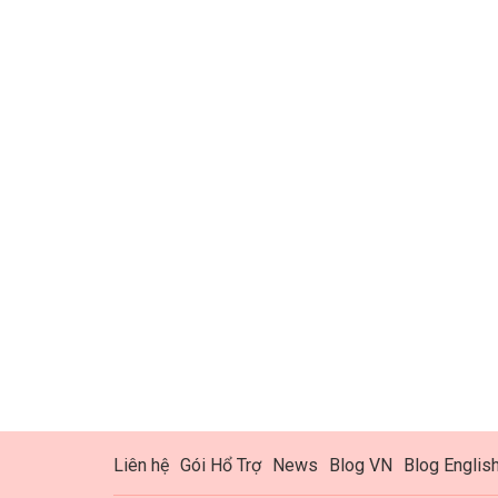
Liên hệ
Gói Hổ Trợ
News
Blog VN
Blog Englis