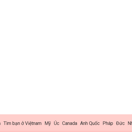
h
Tìm bạn ở Việtnam
Mỹ
Úc
Canada
Anh Quốc
Pháp
Đức
N