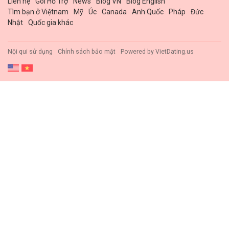
Liên hệ
Gói Hổ Trợ
News
Blog VN
Blog English
Tìm bạn ở Việtnam
Mỹ
Úc
Canada
Anh Quốc
Pháp
Đức
Nhật
Quốc gia khác
Nội qui sử dụng
Chính sách bảo mật
Powered by
VietDating.us