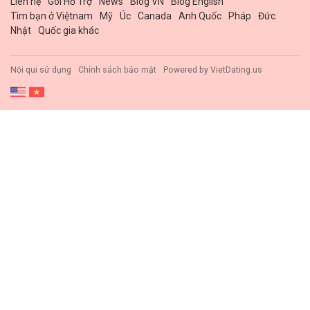
Liên hệ
Gói Hổ Trợ
News
Blog VN
Blog English
Tìm bạn ở Việtnam
Mỹ
Úc
Canada
Anh Quốc
Pháp
Đức
Nhật
Quốc gia khác
Nội qui sử dụng
Chính sách bảo mật
Powered by
VietDating.us