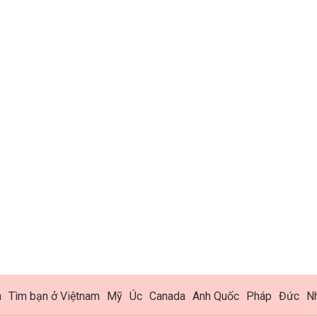
h
Tìm bạn ở Việtnam
Mỹ
Úc
Canada
Anh Quốc
Pháp
Đức
N