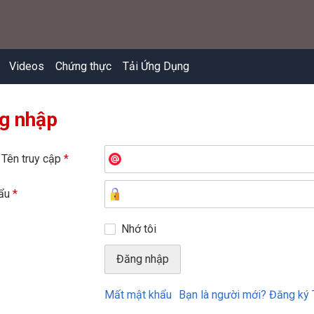
Videos
Chứng thực
Tải Ứng Dụng
g nhập
 Tên truy cập
*
hẩu
*
Nhớ tôi
Mất mật khẩu
Bạn là người mới? Đăng ký 