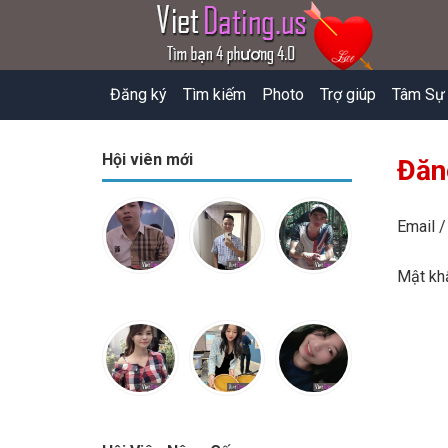
Đăng ký
Tìm kiếm
Photo
Trợ giúp
Tâm Sự
Hội viên mới
Đăn
Email /
Mật k