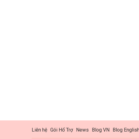
Liên hệ
Gói Hổ Trợ
News
Blog VN
Blog Englis