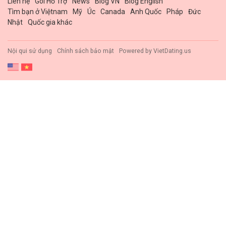
Liên hệ
Gói Hổ Trợ
News
Blog VN
Blog English
Tìm bạn ở Việtnam
Mỹ
Úc
Canada
Anh Quốc
Pháp
Đức
Nhật
Quốc gia khác
Nội qui sử dụng
Chính sách bảo mật
Powered by
VietDating.us