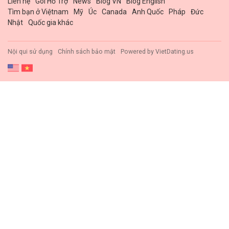
Liên hệ
Gói Hổ Trợ
News
Blog VN
Blog English
Tìm bạn ở Việtnam
Mỹ
Úc
Canada
Anh Quốc
Pháp
Đức
Nhật
Quốc gia khác
Nội qui sử dụng
Chính sách bảo mật
Powered by
VietDating.us