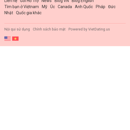
Liên hệ
Gói Hổ Trợ
News
Blog VN
Blog English
Tìm bạn ở Việtnam
Mỹ
Úc
Canada
Anh Quốc
Pháp
Đức
Nhật
Quốc gia khác
Nội qui sử dụng
Chính sách bảo mật
Powered by
VietDating.us