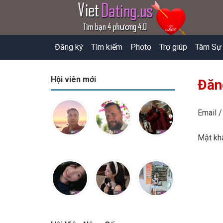
Đăng ký
Tìm kiếm
Photo
Trợ giúp
Tâm Sự
Hội viên mới
Đăn
Email /
Mật k