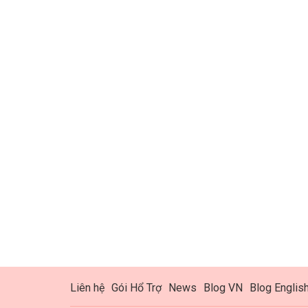
Liên hệ
Gói Hổ Trợ
News
Blog VN
Blog Englis