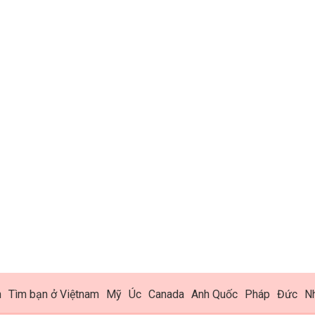
h
Tìm bạn ở Việtnam
Mỹ
Úc
Canada
Anh Quốc
Pháp
Đức
N