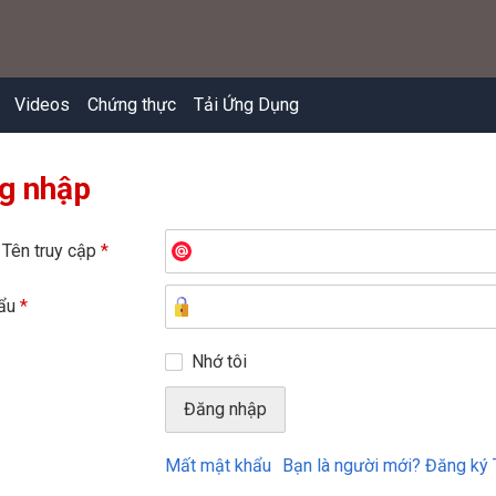
Videos
Chứng thực
Tải Ứng Dụng
g nhập
 Tên truy cập
*
hẩu
*
Nhớ tôi
Mất mật khẩu
Bạn là người mới? Đăng ký 