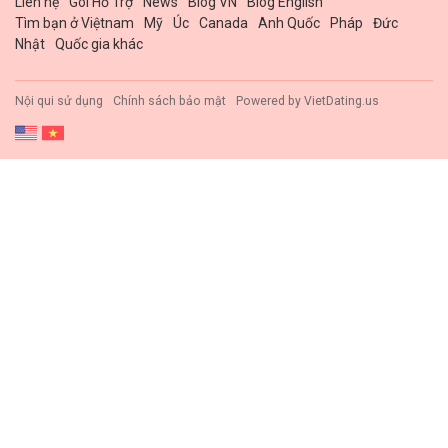
Liên hệ
Gói Hổ Trợ
News
Blog VN
Blog English
Tìm bạn ở Việtnam
Mỹ
Úc
Canada
Anh Quốc
Pháp
Đức
Nhật
Quốc gia khác
Nội qui sử dụng
Chính sách bảo mật
Powered by
VietDating.us