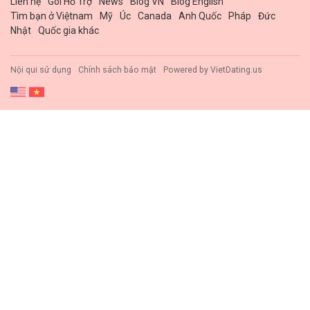
Liên hệ
Gói Hổ Trợ
News
Blog VN
Blog English
Tìm bạn ở Việtnam
Mỹ
Úc
Canada
Anh Quốc
Pháp
Đức
Nhật
Quốc gia khác
Nội qui sử dụng
Chính sách bảo mật
Powered by
VietDating.us