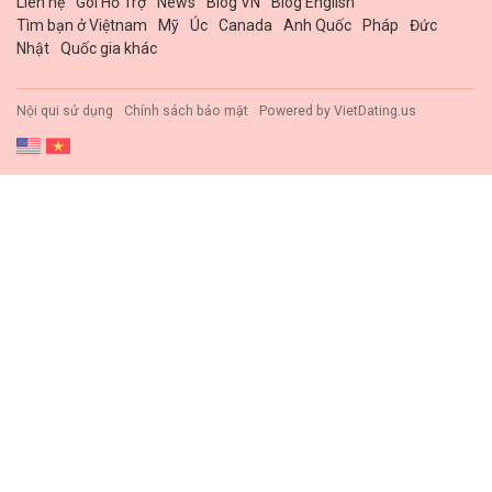
Liên hệ
Gói Hổ Trợ
News
Blog VN
Blog English
Tìm bạn ở Việtnam
Mỹ
Úc
Canada
Anh Quốc
Pháp
Đức
Nhật
Quốc gia khác
Nội qui sử dụng
Chính sách bảo mật
Powered by
VietDating.us