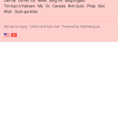
Liên hệ
Gói Hổ Trợ
News
Blog VN
Blog English
Tìm bạn ở Việtnam
Mỹ
Úc
Canada
Anh Quốc
Pháp
Đức
Nhật
Quốc gia khác
Nội qui sử dụng
Chính sách bảo mật
Powered by
VietDating.us